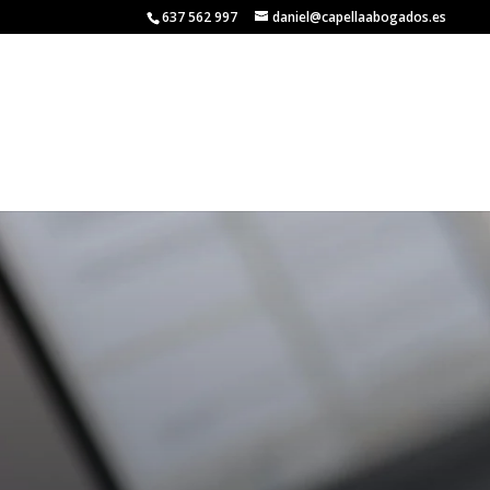
637 562 997
daniel@capellaabogados.es